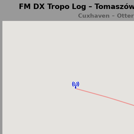
FM DX Tropo Log – Tomaszów
Cuxhaven – Otte