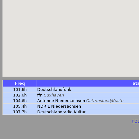
Freq
St
101.6h
Deutschlandfunk
102.6h
ffn
Cuxhaven
104.6h
Antenne Niedersachsen
Ostfriesland/Küste
105.4h
NDR 1 Niedersachsen
107.7h
Deutschlandradio Kultur
ret