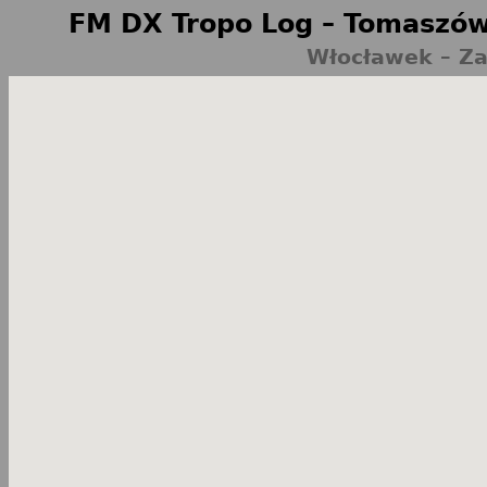
FM DX Tropo Log – Tomaszów
Włocławek – Za