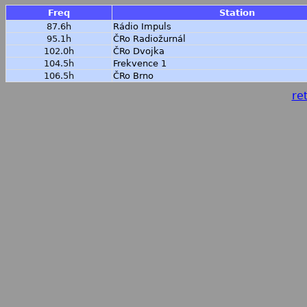
Freq
Station
87.6h
Rádio Impuls
95.1h
ČRo Radiožurnál
102.0h
ČRo Dvojka
104.5h
Frekvence 1
106.5h
ČRo Brno
ret