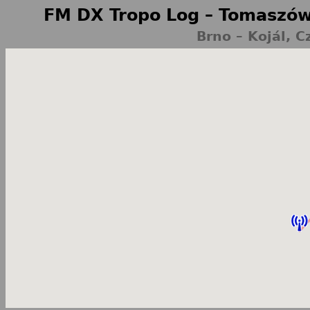
FM DX Tropo Log – Tomaszów
Brno – Kojál, 