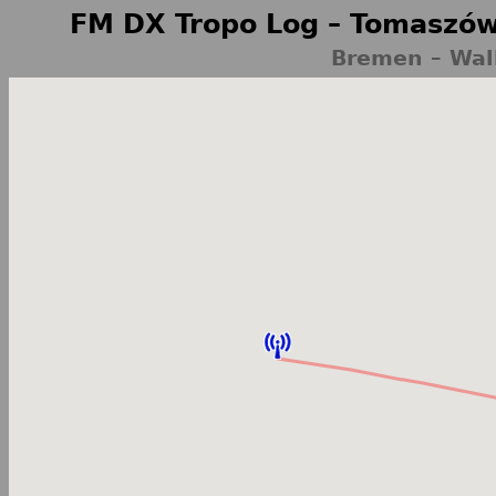
FM DX Tropo Log – Tomaszów
Bremen – Wal