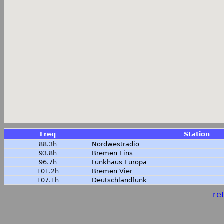
Freq
Station
88.3h
Nordwestradio
93.8h
Bremen Eins
96.7h
Funkhaus Europa
101.2h
Bremen Vier
107.1h
Deutschlandfunk
ret