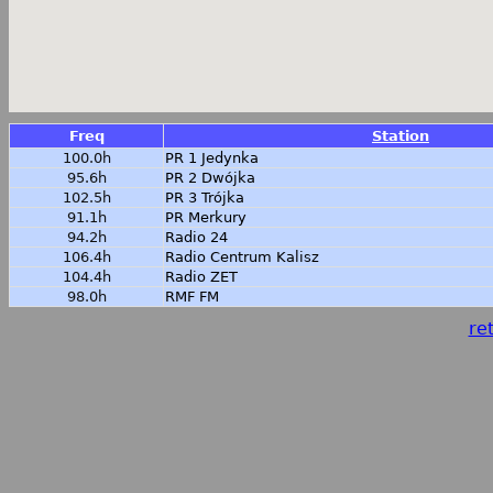
Freq
Station
100.0h
PR 1 Jedynka
95.6h
PR 2 Dwójka
102.5h
PR 3 Trójka
91.1h
PR Merkury
94.2h
Radio 24
106.4h
Radio Centrum Kalisz
104.4h
Radio ZET
98.0h
RMF FM
ret