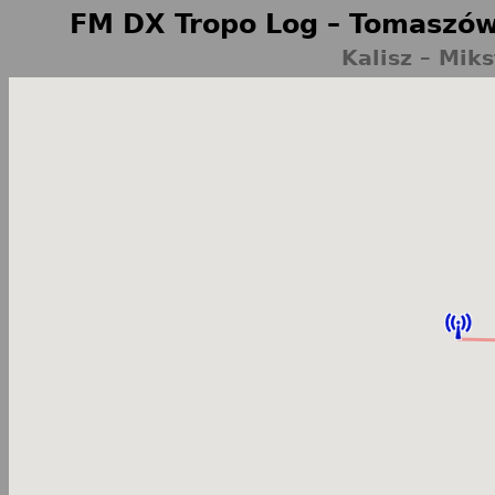
FM DX Tropo Log – Tomaszów
Kalisz – Mik