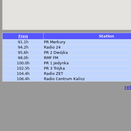
Freq
Station
91.1h
PR Merkury
94.2h
Radio 24
95.6h
PR 2 Dwójka
98.0h
RMF FM
100.0h
PR 1 Jedynka
102.5h
PR 3 Trójka
104.4h
Radio ZET
106.4h
Radio Centrum Kalisz
ret