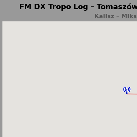
FM DX Tropo Log – Tomaszów
Kalisz – Mik