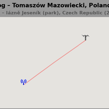
g – Tomaszów Mazowiecki, Polan
 – lázně Jeseník (park), Czech Republic 