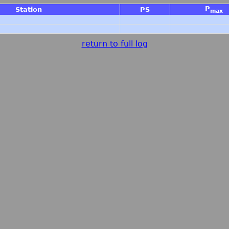
P
Station
PS
max
return to full log