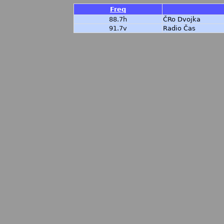
Freq
88.7h
ČRo Dvojka
91.7v
Radio Čas