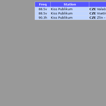
Freq
Station
88.5v
Kiss Publikum
CZE
Valaš
88.5v
Kiss Publikum
CZE
Vsetí
90.3h
Kiss Publikum
CZE
Zlín –