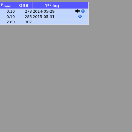
P
st
QRB
1
log
max
0.10
273
2014-05-29
0.10
285
2015-05-31
2.80
307