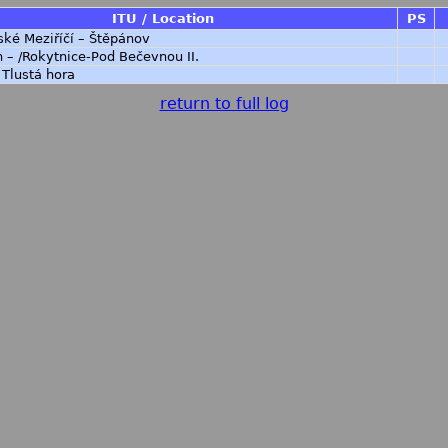
ITU / Location
PS
ské Meziříčí – Štěpánov
n – /Rokytnice-Pod Bečevnou II.
 Tlustá hora
return to full log