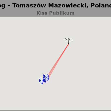
g – Tomaszów Mazowiecki, Polan
Kiss Publikum