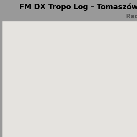
FM DX Tropo Log – Tomaszów
Rad