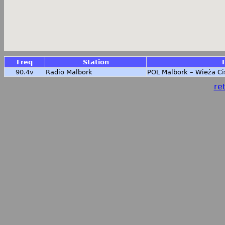
Freq
Station
90.4v
Radio Malbork
POL
Malbork – Wieża Ci
ret