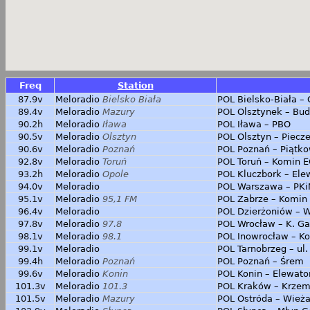
Freq
Station
87.9v
Meloradio
Bielsko Biała
POL
Bielsko-Biała – 
89.4v
Meloradio
Mazury
POL
Olsztynek – Bud
90.2h
Meloradio
Iława
POL
Iława – PBO
90.5v
Meloradio
Olsztyn
POL
Olsztyn – Piecz
90.6v
Meloradio
Poznań
POL
Poznań – Piątk
92.8v
Meloradio
Toruń
POL
Toruń – Komin E
93.2h
Meloradio
Opole
POL
Kluczbork – Ele
94.0v
Meloradio
POL
Warszawa – PKi
95.1v
Meloradio
95,1 FM
POL
Zabrze – Komin
96.4v
Meloradio
POL
Dzierżoniów – W
97.8v
Meloradio
97.8
POL
Wrocław – K. G
98.1v
Meloradio
98.1
POL
Inowrocław – K
99.1v
Meloradio
POL
Tarnobrzeg – ul.
99.4h
Meloradio
Poznań
POL
Poznań – Śrem
99.6v
Meloradio
Konin
POL
Konin – Elewato
101.3v
Meloradio
101.3
POL
Kraków – Krzem
101.5v
Meloradio
Mazury
POL
Ostróda – Wieża