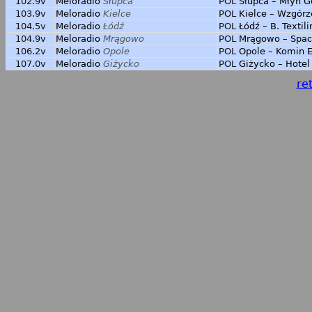
102.9v
Meloradio
Słupca
POL
Słupca – Młyn G
103.9v
Meloradio
Kielce
POL
Kielce – Wzgórz
104.5v
Meloradio
Łódź
POL
Łódź – B. Texti
104.9v
Meloradio
Mrągowo
POL
Mrągowo – Spa
106.2v
Meloradio
Opole
POL
Opole – Komin 
107.0v
Meloradio
Giżycko
POL
Giżycko – Hote
ret