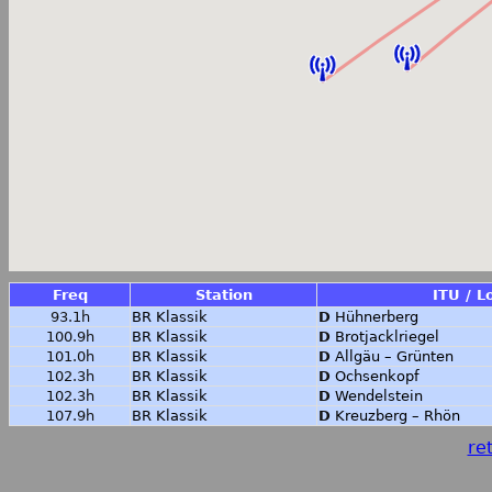
Freq
Station
ITU / L
93.1h
BR Klassik
D
Hühnerberg
100.9h
BR Klassik
D
Brotjacklriegel
101.0h
BR Klassik
D
Allgäu – Grünten
102.3h
BR Klassik
D
Ochsenkopf
102.3h
BR Klassik
D
Wendelstein
107.9h
BR Klassik
D
Kreuzberg – Rhön
ret