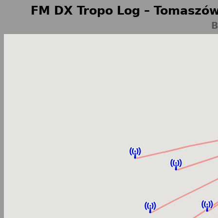
FM DX Tropo Log – Tomaszów
B