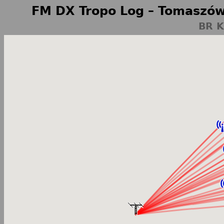
FM DX Tropo Log – Tomaszów
BR K