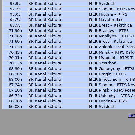
98.9v
BR Kanal Kultura
BLR
Svisloch
97.3h
BR Kanal Kultura
BLR
Slonim – RTPS Nov
95.0v
BR Kanal Kultura
BLR
Hrodna – RTPS
94.7v
BR Kanal Kultura
BLR
Navahrudak
88.5v
BR Kanal Kultura
BLR
Brest – Rakitńica
71.99h
BR Kanal Kultura
BLR
Braslaw – RTPS
71.96h
BR Kanal Kultura
BLR
Mahilyow – RTPS P
71.69h
BR Kanal Kultura
BLR
Brest – Rakitńica
71.03h
BR Kanal Kultura
BLR
Zhlobin – Vul. K.M
70.43h
BR Kanal Kultura
BLR
Minsk – RTPS Kalo
70.31h
BR Kanal Kultura
BLR
Myadzel – RTPS Te
70.13h
BR Kanal Kultura
BLR
Smarhoń
68.39h
BR Kanal Kultura
BLR
Geranyony – RTPS
68.30h
BR Kanal Kultura
BLR
Bragin – RTPS
68.00h
BR Kanal Kultura
BLR
Smetanichi – RTPS
67.34h
BR Kanal Kultura
BLR
Slonim – RTPS Nov
67.10h
BR Kanal Kultura
BLR
Pinsk – RTPS Pose
66.74h
BR Kanal Kultura
BLR
Ushachy – RTPS A
66.20h
BR Kanal Kultura
BLR
Hrodna – RTPS
66.08h
BR Kanal Kultura
BLR
Svisloch
ret