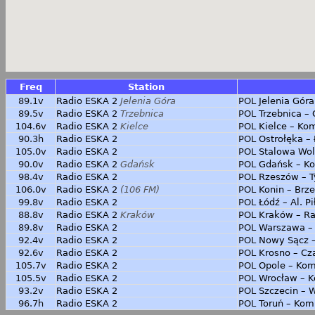
Freq
Station
89.1v
Radio ESKA 2
Jelenia Góra
POL
Jelenia Góra
89.5v
Radio ESKA 2
Trzebnica
POL
Trzebnica – 
104.6v
Radio ESKA 2
Kielce
POL
Kielce – Ko
90.3h
Radio ESKA 2
POL
Ostrołęka –
105.0v
Radio ESKA 2
POL
Stalowa Wol
90.0v
Radio ESKA 2
Gdańsk
POL
Gdańsk – Ko
98.4v
Radio ESKA 2
POL
Rzeszów – T
106.0v
Radio ESKA 2
(106 FM)
POL
Konin – Brz
99.8v
Radio ESKA 2
POL
Łódź – Al. P
88.8v
Radio ESKA 2
Kraków
POL
Kraków – Ra
89.8v
Radio ESKA 2
POL
Warszawa – 
92.4v
Radio ESKA 2
POL
Nowy Sącz 
92.6v
Radio ESKA 2
POL
Krosno – Cz
105.7v
Radio ESKA 2
POL
Opole – Ko
105.5v
Radio ESKA 2
POL
Wrocław – 
93.2v
Radio ESKA 2
POL
Szczecin – 
96.7h
Radio ESKA 2
POL
Toruń – Kom