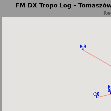
FM DX Tropo Log – Tomaszów
Ra