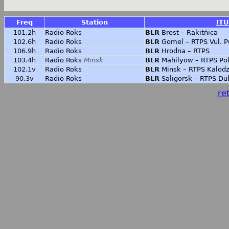
Freq
Station
ITU
101.2h
Radio Roks
BLR
Brest – Rakitńica
102.6h
Radio Roks
BLR
Gomel – RTPS Vul. P
106.9h
Radio Roks
BLR
Hrodna – RTPS
103.4h
Radio Roks
Minsk
BLR
Mahilyow – RTPS Pol
102.1v
Radio Roks
BLR
Minsk – RTPS Kalodz
90.3v
Radio Roks
BLR
Saligorsk – RTPS Du
ret