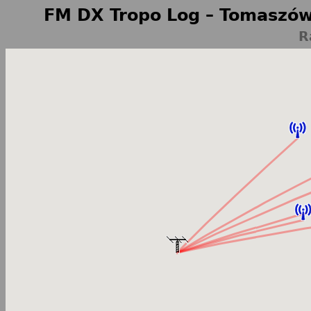
FM DX Tropo Log – Tomaszów
R