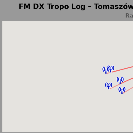
FM DX Tropo Log – Tomaszów
Ra