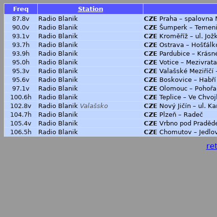
Freq
Station
87.8v
Radio Blanik
CZE
Praha – spalovna 
90.0v
Radio Blanik
CZE
Šumperk – Temeni
93.1v
Radio Blanik
CZE
Kroměříž – ul. Jož
93.7h
Radio Blanik
CZE
Ostrava – Hošťálk
93.9h
Radio Blanik
CZE
Pardubice – Krásn
95.0h
Radio Blanik
CZE
Votice – Mezivrata
95.3v
Radio Blanik
CZE
Valašské Meziříčí
95.6v
Radio Blanik
CZE
Boskovice – Habří
97.1v
Radio Blanik
CZE
Olomouc – Pohořa
100.6h
Radio Blanik
CZE
Teplice – Ve Chvo
102.8v
Radio Blanik
Valašsko
CZE
Nový Jičín – ul. K
104.7h
Radio Blanik
CZE
Plzeň – Radeč
105.4v
Radio Blanik
CZE
Vrbno pod Praděd
106.5h
Radio Blanik
CZE
Chomutov – Jedlo
ret