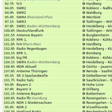
92.7h
hr3
D
Hardberg
94.0h
SWR2
D
Koblenz – Naßh
94.9h
SWR2
D
Waldburg
95.9h
SWR4
Rheinland-Pfalz
D
Weinbiet
97.1h
SWR3
D
Tuttlingen – Wi
97.8h
SWR1
Baden-Württemberg
D
Heidelberg – K
100.6h
Deutschlandfunk
D
Tuttlingen – Wi
101.5h
Antenne Bayern
D
Burgbernheim
101.5h
RPR 1.
D
Koblenz – Kühk
101.6h
hr4
Rhein-Main
D
Hardberg
102.8h
Radio Regenbogen
D
Heidelberg – Kö
103.1h
RPR 1.
D
Bornberg
104.0h
big FM
D
Koblenz – Kühk
104.1h
SWR4
Baden-Württemberg
D
Heidelberg – K
106.9h
MDR Aktuell
D
Görlitz – Jauern
107.6h
Antenne Thüringen
D
Remda – Saalfe
95.5h
SR 3 Saarlandwelle
D
Göttelborner H
101.7h
Radio Salü
D
Saarbrücken – 
93.0h
Bayern 2
D
Hohe Linie
97.9h
Bayern 3
D
Dillberg
101.1h
Antenne Bayern
D
Buttenheim
100.6h
Radio ffn
Hamburg
D
Rosengarten –
103.2h
NDR 1 Niedersachsen
D
Rosengarten –
95.9h
NDR 2
D
Visselhövede
100.5h
Vogtland Radio
D
Reichenbach (V