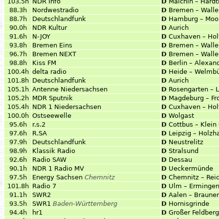
103.5h
NDR Info
D
Malchin – Hardt
88.3h
Nordwestradio
D
Bremen – Walle
88.7h
Deutschlandfunk
D
Hamburg – Moor
90.0h
NDR Kultur
D
Aurich
91.6h
N-JOY
D
Cuxhaven – Hol
93.8h
Bremen Eins
D
Bremen – Walle
96.7h
Bremen NEXT
D
Bremen – Walle
98.8h
Kiss FM
D
Berlin – Alexan
100.4h
delta radio
D
Heide – Welmbü
101.8h
Deutschlandfunk
D
Aurich
105.1h
Antenne Niedersachsen
D
Rosengarten –
105.2h
MDR Sputnik
D
Magdeburg – Fr
105.4h
NDR 1 Niedersachsen
D
Cuxhaven – Hol
100.0h
Ostseewelle
D
Wolgast
95.6h
r.s.2
D
Cottbus – Klein
97.6h
R.SA
D
Leipzig – Holzh
97.9h
Deutschlandfunk
D
Neustrelitz
98.9h
Klassik Radio
D
Stralsund
92.6h
Radio SAW
D
Dessau
90.1h
NDR 1 Radio MV
D
Ueckermünde
97.5h
Energy Sachsen
Chemnitz
D
Chemnitz – Rei
101.8h
Radio 7
D
Ulm – Erminge
91.1h
SWR2
D
Aalen – Braune
93.5h
SWR1
Baden-Württemberg
D
Hornisgrinde
94.4h
hr1
D
Großer Feldberg