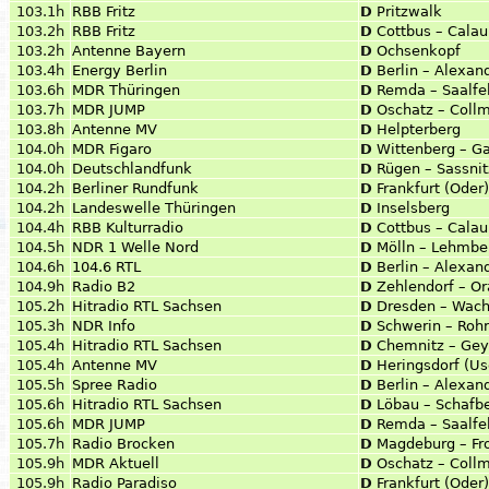
103.1h
RBB Fritz
D
Pritzwalk
103.2h
RBB Fritz
D
Cottbus – Calau
103.2h
Antenne Bayern
D
Ochsenkopf
103.4h
Energy Berlin
D
Berlin – Alexan
103.6h
MDR Thüringen
D
Remda – Saalfe
103.7h
MDR JUMP
D
Oschatz – Coll
103.8h
Antenne MV
D
Helpterberg
104.0h
MDR Figaro
D
Wittenberg – G
104.0h
Deutschlandfunk
D
Rügen – Sassnit
104.2h
Berliner Rundfunk
D
Frankfurt (Oder
104.2h
Landeswelle Thüringen
D
Inselsberg
104.4h
RBB Kulturradio
D
Cottbus – Calau
104.5h
NDR 1 Welle Nord
D
Mölln – Lehmbe
104.6h
104.6 RTL
D
Berlin – Alexan
104.9h
Radio B2
D
Zehlendorf – O
105.2h
Hitradio RTL Sachsen
D
Dresden – Wach
105.3h
NDR Info
D
Schwerin – Roh
105.4h
Hitradio RTL Sachsen
D
Chemnitz – Gey
105.4h
Antenne MV
D
Heringsdorf (U
105.5h
Spree Radio
D
Berlin – Alexan
105.6h
Hitradio RTL Sachsen
D
Löbau – Schafb
105.6h
MDR JUMP
D
Remda – Saalfe
105.7h
Radio Brocken
D
Magdeburg – Fr
105.9h
MDR Aktuell
D
Oschatz – Coll
105.9h
Radio Paradiso
D
Frankfurt (Oder