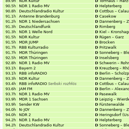
89.9h
NDR Kultur
D
Torfhaus – Harz
90.5h
NDR 1 Radio MV
D
Helpterberg
90.8h
Deutschlandradio Kultur
D
Cottbus – Calau
91.1h
Antenne Brandenburg
D
Casekow
91.2h
NDR 1 Niedersachsen
D
Dannenberg – Z
91.3h
Deutschlandfunk
D
Rimberg
91.3h
NDR 1 Welle Nord
D
Kiel – Kronsha
91.5h
NDR Kultur
D
Rügen – Garz
91.5h
MDR JUMP
D
Brocken
91.7h
RBB Kulturradio
D
Pritzwalk
91.7h
MDR Thüringen
D
Sonneberg – Bl
92.5h
MDR Thüringen
D
Inselsberg
92.8h
NDR 1 Radio MV
D
Schwerin – Roh
93.1h
Bayern 2
D
Kreuzberg – Rh
93.1h
RBB infoRADIO
D
Berlin – Scholzp
93.3h
NDR Kultur
D
Dannenberg – Z
93.4h
RBB infoRADIO
Serbski rozhłós
D
Cottbus – Calau
93.6h
JAM FM
D
Berlin – Alexan
93.7h
NDR 1 Radio MV
D
Pasewalk
93.9h
MDR 1 Sachsen
D
Leipzig – Wierd
93.9h
Sender KW
D
Fürstenwalde
94.0h
N-JOY
D
Dannenberg – Z
94.0h
NDR 2
D
Heringsdorf (U
94.2h
NDR 1 Radio MV
D
Helpterberg
94.2h
Deutschlandradio Kultur
D
Sonneberg – Bl