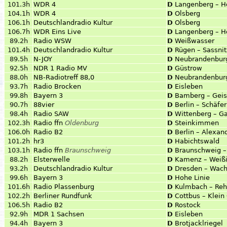
101.3h
WDR 4
D
Langenberg – H
104.1h
WDR 4
D
Olsberg
106.1h
Deutschlandradio Kultur
D
Olsberg
106.7h
WDR Eins Live
D
Langenberg – H
89.2h
Radio WSW
D
Weißwasser
101.4h
Deutschlandradio Kultur
D
Rügen – Sassnit
89.5h
N-JOY
D
Neubrandenbur
92.5h
NDR 1 Radio MV
D
Güstrow
88.0h
NB-Radiotreff 88,0
D
Neubrandenbur
93.7h
Radio Brocken
D
Eisleben
99.8h
Bayern 3
D
Bamberg – Geis
90.7h
88vier
D
Berlin – Schäfe
98.4h
Radio SAW
D
Wittenberg – G
102.3h
Radio ffn
Oldenburg
D
Steinkimmen
106.0h
Radio B2
D
Berlin – Alexan
101.2h
hr3
D
Habichtswald
103.1h
Radio ffn
Braunschweig
D
Braunschweig –
88.2h
Elsterwelle
D
Kamenz – Weiß
93.2h
Deutschlandradio Kultur
D
Dresden – Wach
99.6h
Bayern 3
D
Hohe Linie
101.6h
Radio Plassenburg
D
Kulmbach – Reh
102.2h
Berliner Rundfunk
D
Cottbus – Klein
106.5h
Radio B2
D
Rostock
92.9h
MDR 1 Sachsen
D
Eisleben
94.4h
Bayern 3
D
Brotjacklriegel