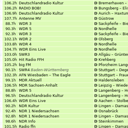
106.2h
Deutschlandradio Kultur
D
Bremerhaven – 
106.2h
RADIO BOB!
D
Bungsberg – El
106.9h
Deutschlandradio Kultur
D
Aurich – Haxtu
107.7h
Antenne MV
D
Güstrow
88.7h
WDR 3
D
Sackpfeife – B
90.3h
WDR 5
D
Nordhelle
92.3h
WDR 3
D
Sackpfeife – B
102.1h
WDR 2
D
Olsberg
103.8h
WDR 4
D
Nordhelle
104.7h
WDR Eins Live
D
Nordhelle
103.0h
SWR3
D
Allgäu – Grünte
105.0h
Hit Radio FFH
D
Krehberg
105.2h
big FM
D
Pforzheim Lang
90.1h
SWR4
Baden-Württemberg
D
Stuttgart – Deg
102.3h
AFN Wiesbaden – The Eagle
D
Stuttgart – Fra
99.1h
MDR Aktuell
D
Haldensleben
106.5h
MDR Sachsen-Anhalt
D
Leipzig – Wiede
88.8h
WDR 5
D
Langenberg – H
96.5h
Deutschlandradio Kultur
D
Langenberg – H
106.4h
WDR Eins Live
D
Aachen – Stolb
90.2h
NDR Kultur
D
Lingen – Dama
92.4h
NDR 1 Niedersachsen
D
Osnabrück
92.8h
NDR 1 Niedersachsen
D
Lingen – Dama
98.6h
NDR Info
D
Steinkimmen
101.5h
Radio ffn
D
Lingen – Dama