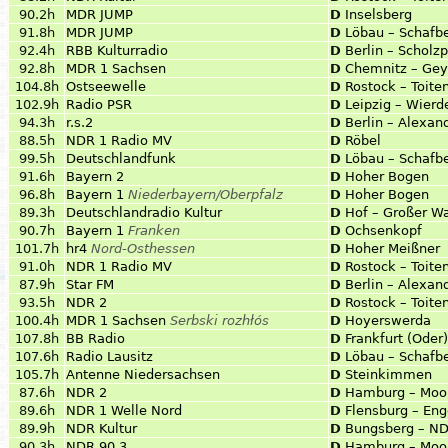
90.2h
MDR JUMP
D
Inselsberg
91.8h
MDR JUMP
D
Löbau – Schafb
92.4h
RBB Kulturradio
D
Berlin – Scholzp
92.8h
MDR 1 Sachsen
D
Chemnitz – Gey
104.8h
Ostseewelle
D
Rostock – Toite
102.9h
Radio PSR
D
Leipzig – Wierd
94.3h
r.s.2
D
Berlin – Alexan
88.5h
NDR 1 Radio MV
D
Röbel
99.5h
Deutschlandfunk
D
Löbau – Schafb
91.6h
Bayern 2
D
Hoher Bogen
96.8h
Bayern 1
Niederbayern/Oberpfalz
D
Hoher Bogen
89.3h
Deutschlandradio Kultur
D
Hof – Großer Wa
90.7h
Bayern 1
Franken
D
Ochsenkopf
101.7h
hr4
Nord-Osthessen
D
Hoher Meißner
91.0h
NDR 1 Radio MV
D
Rostock – Toite
87.9h
Star FM
D
Berlin – Alexan
93.5h
NDR 2
D
Rostock – Toite
100.4h
MDR 1 Sachsen
Serbski rozhłós
D
Hoyerswerda
107.8h
BB Radio
D
Frankfurt (Oder
107.6h
Radio Lausitz
D
Löbau – Schafb
105.7h
Antenne Niedersachsen
D
Steinkimmen
87.6h
NDR 2
D
Hamburg – Moor
89.6h
NDR 1 Welle Nord
D
Flensburg – Eng
89.9h
NDR Kultur
D
Bungsberg – N
90.3h
NDR 90,3
D
Hamburg – Moor