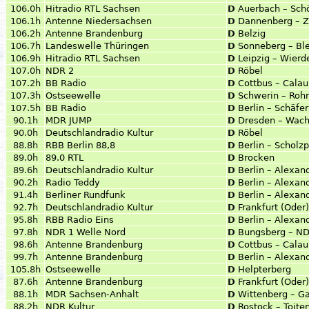
106.0h
Hitradio RTL Sachsen
D
Auerbach – Sch
106.1h
Antenne Niedersachsen
D
Dannenberg – Z
106.2h
Antenne Brandenburg
D
Belzig
106.7h
Landeswelle Thüringen
D
Sonneberg – Bl
106.9h
Hitradio RTL Sachsen
D
Leipzig – Wierd
107.0h
NDR 2
D
Röbel
107.2h
BB Radio
D
Cottbus – Calau
107.3h
Ostseewelle
D
Schwerin – Roh
107.5h
BB Radio
D
Berlin – Schäfe
90.1h
MDR JUMP
D
Dresden – Wach
90.0h
Deutschlandradio Kultur
D
Röbel
88.8h
RBB Berlin 88,8
D
Berlin – Scholzp
89.0h
89.0 RTL
D
Brocken
89.6h
Deutschlandradio Kultur
D
Berlin – Alexan
90.2h
Radio Teddy
D
Berlin – Alexan
91.4h
Berliner Rundfunk
D
Berlin – Alexan
92.7h
Deutschlandradio Kultur
D
Frankfurt (Oder
95.8h
RBB Radio Eins
D
Berlin – Alexan
97.8h
NDR 1 Welle Nord
D
Bungsberg – N
98.6h
Antenne Brandenburg
D
Cottbus – Calau
99.7h
Antenne Brandenburg
D
Berlin – Alexan
105.8h
Ostseewelle
D
Helpterberg
87.6h
Antenne Brandenburg
D
Frankfurt (Oder
88.1h
MDR Sachsen-Anhalt
D
Wittenberg – G
88.2h
NDR Kultur
D
Rostock – Toite