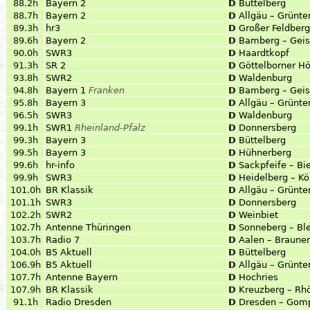
88.2h
Bayern 2
D
Büttelberg
88.7h
Bayern 2
D
Allgäu – Grünte
89.3h
hr3
D
Großer Feldberg
89.6h
Bayern 2
D
Bamberg – Geis
90.0h
SWR3
D
Haardtkopf
91.3h
SR 2
D
Göttelborner H
93.8h
SWR2
D
Waldenburg
94.8h
Bayern 1
Franken
D
Bamberg – Geis
95.8h
Bayern 3
D
Allgäu – Grünte
96.5h
SWR3
D
Waldenburg
99.1h
SWR1
Rheinland-Pfalz
D
Donnersberg
99.3h
Bayern 3
D
Büttelberg
99.5h
Bayern 3
D
Hühnerberg
99.6h
hr-info
D
Sackpfeife – B
99.9h
SWR3
D
Heidelberg – K
101.0h
BR Klassik
D
Allgäu – Grünte
101.1h
SWR3
D
Donnersberg
102.2h
SWR2
D
Weinbiet
102.7h
Antenne Thüringen
D
Sonneberg – Bl
103.7h
Radio 7
D
Aalen – Braune
104.0h
B5 Aktuell
D
Büttelberg
106.9h
B5 Aktuell
D
Allgäu – Grünte
107.7h
Antenne Bayern
D
Hochries
107.9h
BR Klassik
D
Kreuzberg – Rh
91.1h
Radio Dresden
D
Dresden – Gomp