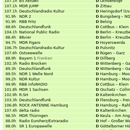
107.1h
B5 Aktuell
D
Ochsenkopf
107.1h
MDR JUMP
D
Zittau
107.1h
Deutschlandradio Kultur
D
Heringsdorf (U
91.9h
NDR 2
D
Bungsberg – N
91.9h
RBB Fritz
D
Belzig
88.6h
Deutschlandfunk
D
Cottbus – Klein
104.1h
National Public Radio
D
Berlin – Kreuzb
88.4h
88vier
D
Berlin – Kreuzb
94.7h
MDR Figaro
D
Hoyerswerda
106.7h
Deutschlandradio Kultur
D
Pulsnitz
107.6h
Ostseewelle
D
Rügen – Garz
88.9h
Bayern 1
Franken
D
Dillberg
102.3h
Radio Brocken
D
Wittenberg – G
89.3h
Deutschlandfunk
D
Wittenberg – G
89.5h
NDR 1 Welle Nord
D
Hamburg – Moor
99.2h
NDR Kultur
D
Hamburg – Moor
99.9h
RBB infoRADIO
D
Cottbus – Klein
101.8h
MDR 1 Sachsen
D
Oschatz – Coll
102.9h
R.SH
D
Kaltenkirchen
103.3h
Deutschlandfunk
D
Flensburg – Frei
106.8h
ROCK ANTENNE Hamburg
D
Hamburg – Rahl
107.4h
delta radio
D
Kaltenkirchen
98.5h
MDR Thüringen
D
Keula – Am Ang
88.0h
Radio Euroherz/Extraradio
D
Hof – Großer Wa
88.0h
SR 1 Europawelle
D
Göttelborner H