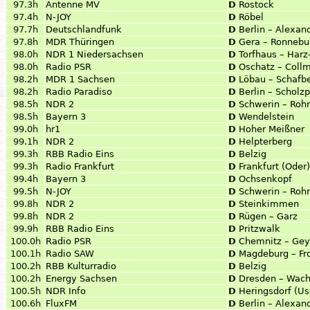
97.3h
Antenne MV
D
Rostock
97.4h
N-JOY
D
Röbel
97.7h
Deutschlandfunk
D
Berlin – Alexan
97.8h
MDR Thüringen
D
Gera – Ronnebu
98.0h
NDR 1 Niedersachsen
D
Torfhaus – Harz
98.0h
Radio PSR
D
Oschatz – Coll
98.2h
MDR 1 Sachsen
D
Löbau – Schafb
98.2h
Radio Paradiso
D
Berlin – Scholzp
98.5h
NDR 2
D
Schwerin – Roh
98.5h
Bayern 3
D
Wendelstein
99.0h
hr1
D
Hoher Meißner
99.1h
NDR 2
D
Helpterberg
99.3h
RBB Radio Eins
D
Belzig
99.3h
Radio Frankfurt
D
Frankfurt (Oder
99.4h
Bayern 3
D
Ochsenkopf
99.5h
N-JOY
D
Schwerin – Roh
99.8h
NDR 2
D
Steinkimmen
99.8h
NDR 2
D
Rügen – Garz
99.9h
RBB Radio Eins
D
Pritzwalk
100.0h
Radio PSR
D
Chemnitz – Gey
100.1h
Radio SAW
D
Magdeburg – Fr
100.2h
RBB Kulturradio
D
Belzig
100.2h
Energy Sachsen
D
Dresden – Wach
100.5h
NDR Info
D
Heringsdorf (U
100.6h
FluxFM
D
Berlin – Alexan