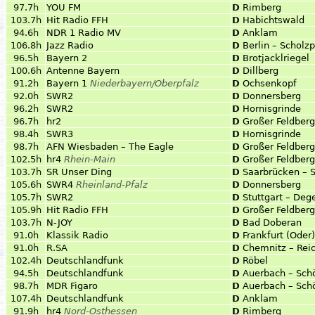
97.7h
YOU FM
D
Rimberg
103.7h
Hit Radio FFH
D
Habichtswald
94.6h
NDR 1 Radio MV
D
Anklam
106.8h
Jazz Radio
D
Berlin – Scholzp
96.5h
Bayern 2
D
Brotjacklriegel
100.6h
Antenne Bayern
D
Dillberg
91.2h
Bayern 1
Niederbayern/Oberpfalz
D
Ochsenkopf
92.0h
SWR2
D
Donnersberg
96.2h
SWR2
D
Hornisgrinde
96.7h
hr2
D
Großer Feldberg
98.4h
SWR3
D
Hornisgrinde
98.7h
AFN Wiesbaden – The Eagle
D
Großer Feldberg
102.5h
hr4
Rhein-Main
D
Großer Feldberg
103.7h
SR Unser Ding
D
Saarbrücken – 
105.6h
SWR4
Rheinland-Pfalz
D
Donnersberg
105.7h
SWR2
D
Stuttgart – Deg
105.9h
Hit Radio FFH
D
Großer Feldberg
103.7h
N-JOY
D
Bad Doberan
91.0h
Klassik Radio
D
Frankfurt (Oder
91.0h
R.SA
D
Chemnitz – Rei
102.4h
Deutschlandfunk
D
Röbel
94.5h
Deutschlandfunk
D
Auerbach – Sch
98.7h
MDR Figaro
D
Auerbach – Sch
107.4h
Deutschlandfunk
D
Anklam
91.9h
hr4
Nord-Osthessen
D
Rimberg