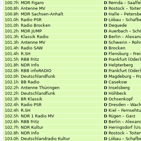
100.7h
MDR Figaro
D
Remda – Saalfe
100.8h
Antenne MV
D
Rostock – Toite
100.8h
MDR Sachsen-Anhalt
D
Halle – Petersb
101.0h
Radio PSR
D
Löbau – Schafb
101.0h
Radio Brocken
D
Dequede
101.2h
MDR JUMP
D
Auerbach – Sch
101.3h
Klassik Radio
D
Berlin – Alexan
101.3h
Antenne MV
D
Schwerin – Roh
101.4h
Radio SAW
D
Brocken
101.4h
R.SH
D
Flensburg – Frei
101.5h
RBB Fritz
D
Frankfurt (Oder
101.8h
NDR Info
D
Helpterberg
102.0h
RBB infoRADIO
D
Frankfurt (Oder
102.0h
Deutschlandfunk
D
Magdeburg – Fr
102.1h
BB Radio
D
Casekow
102.2h
Antenne Thüringen
D
Inselsberg
102.2h
Deutschlandfunk
D
Höhbeck
102.3h
BR Klassik
D
Ochsenkopf
102.4h
Radio PSR
D
Dresden – Wach
102.4h
R.SH
D
Kiel – Fernseht
102.5h
NDR 1 Radio MV
D
Rügen – Garz
102.6h
RBB Fritz
D
Berlin – Alexan
102.7h
NDR Kultur
D
Heringsdorf (U
102.8h
NDR Info
D
Rostock – Toite
103.0h
Deutschlandradio Kultur
D
Löbau – Schafb