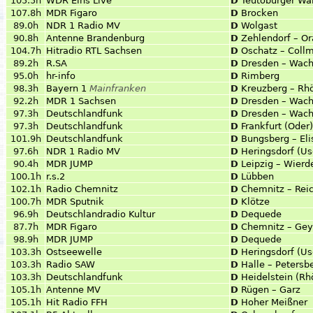
105.5h
WDR Eins Live
D
Teutoburger Wal
107.8h
MDR Figaro
D
Brocken
89.0h
NDR 1 Radio MV
D
Wolgast
90.8h
Antenne Brandenburg
D
Zehlendorf – O
104.7h
Hitradio RTL Sachsen
D
Oschatz – Coll
89.2h
R.SA
D
Dresden – Wach
95.0h
hr-info
D
Rimberg
98.3h
Bayern 1
Mainfranken
D
Kreuzberg – Rh
92.2h
MDR 1 Sachsen
D
Dresden – Wach
97.3h
Deutschlandfunk
D
Dresden – Wach
97.3h
Deutschlandfunk
D
Frankfurt (Oder
101.9h
Deutschlandfunk
D
Bungsberg – El
97.6h
NDR 1 Radio MV
D
Heringsdorf (U
90.4h
MDR JUMP
D
Leipzig – Wierd
100.1h
r.s.2
D
Lübben
102.1h
Radio Chemnitz
D
Chemnitz – Rei
100.7h
MDR Sputnik
D
Klötze
96.9h
Deutschlandradio Kultur
D
Dequede
87.7h
MDR Figaro
D
Chemnitz – Gey
98.9h
MDR JUMP
D
Dequede
103.3h
Ostseewelle
D
Heringsdorf (U
103.3h
Radio SAW
D
Halle – Petersb
103.3h
Deutschlandfunk
D
Heidelstein (Rh
105.1h
Antenne MV
D
Rügen – Garz
105.1h
Hit Radio FFH
D
Hoher Meißner