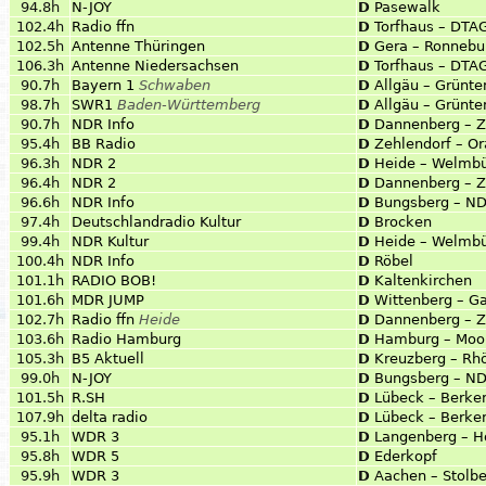
94.8h
N-JOY
D
Pasewalk
102.4h
Radio ffn
D
Torfhaus – DTA
102.5h
Antenne Thüringen
D
Gera – Ronnebu
106.3h
Antenne Niedersachsen
D
Torfhaus – DTA
90.7h
Bayern 1
Schwaben
D
Allgäu – Grünte
98.7h
SWR1
Baden-Württemberg
D
Allgäu – Grünte
90.7h
NDR Info
D
Dannenberg – Z
95.4h
BB Radio
D
Zehlendorf – O
96.3h
NDR 2
D
Heide – Welmbü
96.4h
NDR 2
D
Dannenberg – Z
96.6h
NDR Info
D
Bungsberg – N
97.4h
Deutschlandradio Kultur
D
Brocken
99.4h
NDR Kultur
D
Heide – Welmbü
100.4h
NDR Info
D
Röbel
101.1h
RADIO BOB!
D
Kaltenkirchen
101.6h
MDR JUMP
D
Wittenberg – G
102.7h
Radio ffn
Heide
D
Dannenberg – Z
103.6h
Radio Hamburg
D
Hamburg – Moor
105.3h
B5 Aktuell
D
Kreuzberg – Rh
99.0h
N-JOY
D
Bungsberg – N
101.5h
R.SH
D
Lübeck – Berke
107.9h
delta radio
D
Lübeck – Berke
95.1h
WDR 3
D
Langenberg – H
95.8h
WDR 5
D
Ederkopf
95.9h
WDR 3
D
Aachen – Stolb