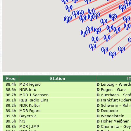
Freq
Station
I
88.4h
MDR Figaro
D
Leipzig – Wierd
88.6h
NDR Info
D
Rügen – Garz
88.7h
MDR 1 Sachsen
D
Auerbach – Sch
89.1h
RBB Radio Eins
D
Frankfurt (Oder
89.2h
NDR Kultur
D
Schwerin – Roh
89.4h
MDR Figaro
D
Dequede
89.5h
Bayern 2
D
Wendelstein
89.5h
hr3
D
Hoher Meißner
89.8h
MDR JUMP
D
Chemnitz – Gey