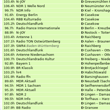
103.4h
N-JOY
D
Grevesmühlen
106.4h
NDR 1 Welle Nord
D
Neumünster Ar
99.7h
NDR Info
D
Kiel – Kronsha
91.6h
Energy Berlin
D
Casekow
104.4h
RBB Kulturradio
D
Casekow
105.2h
Deutschlandfunk
D
Casekow
96.7h
Radio France Internationale
D
Berlin – Kreuzb
88.9h
N-JOY
D
Rostock – Toite
103.4h
Antenne 1
D
Raichberg
107.1h
Radio TON Ostwürttemberg
D
Aalen – Braune
107.3h
SWR4
Baden-Württemberg
D
Raichberg
101.6h
Deutschlandfunk
D
Cuxhaven – Ott
104.6h
Antenne Niedersachsen
D
Cuxhaven – Ott
100.7h
Deutschlandradio Kultur
D
Freiberg – Nied
92.8h
Bayern 1
D
Hohenpeißenbe
100.9h
BR Klassik
D
Brotjacklriegel
103.2h
hr4
D
Habichtswald
101.9h
Radio ffn
D
Barsinghausen
89.6h
MDR Aktuell
D
Neustadt (Sach
94.5h
MDR 1 Sachsen
D
Seifhennersdorf
95.3h
MDR Aktuell
D
Halle – Petersb
97.8h
NDR 2
D
Lingen – Dama
99.5h
NDR Info
D
Torfhaus – Harz
102.0h
Deutschlandfunk
D
Lingen – Dama
107.9h
BB Radio
D
Gransee