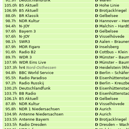
91.3h
Deutschlandfunk
D
Waren
105.0h
B5 Aktuell
D
Hohe Linie
106.9h
B5 Aktuell
D
Brotjacklriegel
88.0h
BR Klassik
D
Gelbelsee
98.7h
NDR Kultur
D
Hannover – He
94.4h
N-JOY
D
Malchin – Hardt
97.6h
Bayern 3
D
Gelbelsee
97.6h
N-JOY
D
Visselhövede
98.1h
SWR3
D
Aalen – Braune
87.9h
MDR Figaro
D
Inselsberg
91.6h
Radio B2
D
Cottbus – Klein
89.7h
WDR 3
D
Münster – Bau
107.9h
WDR Eins Live
D
Münster – Bau
107.3h
hr4
Nord-Osthessen
D
Heidelstein (Rh
94.8h
BBC World Service
D
Berlin – Schäfe
95.5h
Radio Paradiso
D
Eisenhüttensta
97.2h
Radio Russkij
D
Berlin – Kreuzb
100.2h
Deutschlandfunk
D
Eisenhüttensta
103.7h
BB Radio
D
Eisenhüttensta
106.1h
B5 Aktuell
D
Gelbelsee
87.8h
NDR Kultur
D
Visselhövede
95.8h
NDR 1 Niedersachsen
D
Aurich
104.9h
Antenne Niedersachsen
D
Aurich
103.5h
Antenne Bayern
D
Brotjacklriegel
103.5h
Radio Dresden
D
Dresden – Wach