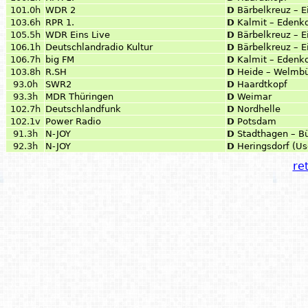
101.0h
WDR 2
D
Bärbelkreuz – Ei
103.6h
RPR 1.
D
Kalmit – Edenk
105.5h
WDR Eins Live
D
Bärbelkreuz – Ei
106.1h
Deutschlandradio Kultur
D
Bärbelkreuz – Ei
106.7h
big FM
D
Kalmit – Edenk
103.8h
R.SH
D
Heide – Welmbü
93.0h
SWR2
D
Haardtkopf
93.3h
MDR Thüringen
D
Weimar
102.7h
Deutschlandfunk
D
Nordhelle
102.1v
Power Radio
D
Potsdam
91.3h
N-JOY
D
Stadthagen – B
92.3h
N-JOY
D
Heringsdorf (U
ret