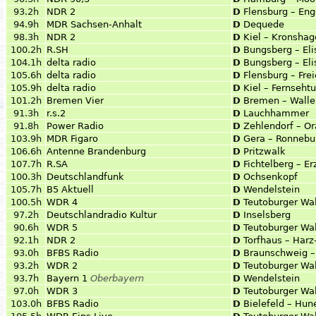
93.2h
NDR 2
D
Flensburg – Eng
94.9h
MDR Sachsen-Anhalt
D
Dequede
98.3h
NDR 2
D
Kiel – Kronsha
100.2h
R.SH
D
Bungsberg – El
104.1h
delta radio
D
Bungsberg – El
105.6h
delta radio
D
Flensburg – Frei
105.9h
delta radio
D
Kiel – Fernseht
101.2h
Bremen Vier
D
Bremen – Walle
91.3h
r.s.2
D
Lauchhammer
91.8h
Power Radio
D
Zehlendorf – O
103.9h
MDR Figaro
D
Gera – Ronnebu
106.6h
Antenne Brandenburg
D
Pritzwalk
107.7h
R.SA
D
Fichtelberg – E
100.3h
Deutschlandfunk
D
Ochsenkopf
105.7h
B5 Aktuell
D
Wendelstein
100.5h
WDR 4
D
Teutoburger Wal
97.2h
Deutschlandradio Kultur
D
Inselsberg
90.6h
WDR 5
D
Teutoburger Wal
92.1h
NDR 2
D
Torfhaus – Harz
93.0h
BFBS Radio
D
Braunschweig –
93.2h
WDR 2
D
Teutoburger Wal
93.7h
Bayern 1
Oberbayern
D
Wendelstein
97.0h
WDR 3
D
Teutoburger Wal
103.0h
BFBS Radio
D
Bielefeld – Hun