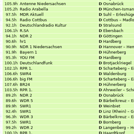
105.9h
Antenne Niedersachsen
D
Osnabrück
105.2h
Radio Arabella
D
München-Isman
97.5h
MDR Aktuell
D
Suhl – Erleshüg
94.5h
Radio Cottbus
D
Cottbus – Madl
92.1h
Deutschlandradio Kultur
D
Stralsund
106.1h
R.SA
D
Ebersbach
94.1h
NDR 2
D
Göttingen
90.6h
hr1
D
Hardberg
90.9h
NDR 1 Niedersachsen
D
Hannover – He
91.9h
Bayern 1
D
Hühnerberg
95.3h
YOU FM
D
Hardberg
100.1h
Deutschlandfunk
D
Brotjacklriegel
102.1h
RPR 1.
D
Scharteberg – Ei
106.6h
SWR4
D
Waldenburg
106.6h
big FM
D
Scharteberg – Ei
107.6h
BR24
D
Hühnerberg
103.5h
RPR 1.
D
Ahrweiler – Sc
89.2h
NDR 2
D
Osnabrück
89.6h
WDR 5
D
Bärbelkreuz – Ei
89.9h
SWR1
D
Weinbiet
92.4h
SWR1
D
Linz (Rhein) – 
96.3h
WDR 3
D
Bärbelkreuz – Ei
97.5h
SWR1
D
Bornberg
99.2h
WDR 2
D
Langenberg – H
100.1h
RPR 1.
D
Haardtkopf