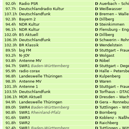
92.0h
Radio PSR
D
Auerbach – Sch
97.7h
Deutschlandradio Kultur
D
Weißwasser
107.1h
Deutschlandfunk
D
Bremen – Walle
92.3h
Bayern 2
D
Dillberg
94.4h
NDR Kultur
D
Steinkimmen
96.1h
NDR Kultur
D
Flensburg – Eng
102.0h
B5 Aktuell
D
Dillberg
106.3h
Deutschlandfunk
D
Schwerin – Roh
102.3h
BR Klassik
D
Wendelstein
89.5h
big FM
D
Stuttgart – Fra
93.2h
N-JOY
D
Wolgast
93.8h
Antenne MV
D
Röbel
94.7h
SWR1
Baden-Württemberg
D
Stuttgart – Deg
95.9h
radio corax
D
Halle – Petersb
96.8h
Landeswelle Thüringen
D
Kulpenberg
98.3h
Antenne MV
D
Waren
101.3h
Antenne 1
D
Stuttgart – Fra
103.5h
Deutschlandfunk
D
Torfhaus – DTA
106.1h
MDR Aktuell
D
Dresden – Wach
94.9h
Landeswelle Thüringen
D
Gera – Ronnebu
89.0h
SWR4
Baden-Württemberg
D
Tuttlingen – Wi
90.8h
SWR1
Rheinland-Pfalz
D
Bornberg
91.6h
SWR3
D
Koblenz – Naßh
91.8h
SWR2
D
Raichberg
92.4h
SWR1
Baden-Württemberg
D
Tuttlingen – Wi