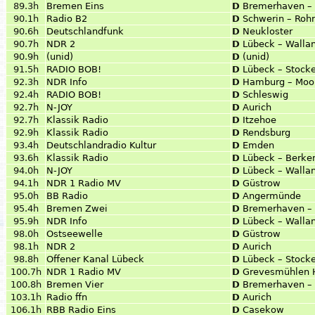
89.3h
Bremen Eins
D
Bremerhaven – 
90.1h
Radio B2
D
Schwerin – Roh
90.6h
Deutschlandfunk
D
Neukloster
90.7h
NDR 2
D
Lübeck – Walla
90.9h
(unid)
D
(unid)
91.5h
RADIO BOB!
D
Lübeck – Stocke
92.3h
NDR Info
D
Hamburg – Moor
92.4h
RADIO BOB!
D
Schleswig
92.7h
N-JOY
D
Aurich
92.7h
Klassik Radio
D
Itzehoe
92.9h
Klassik Radio
D
Rendsburg
93.4h
Deutschlandradio Kultur
D
Emden
93.6h
Klassik Radio
D
Lübeck – Berke
94.0h
N-JOY
D
Lübeck – Walla
94.1h
NDR 1 Radio MV
D
Güstrow
95.0h
BB Radio
D
Angermünde
95.4h
Bremen Zwei
D
Bremerhaven – 
95.9h
NDR Info
D
Lübeck – Walla
98.0h
Ostseewelle
D
Güstrow
98.1h
NDR 2
D
Aurich
98.8h
Offener Kanal Lübeck
D
Lübeck – Stocke
100.7h
NDR 1 Radio MV
D
Grevesmühlen
100.8h
Bremen Vier
D
Bremerhaven – 
103.1h
Radio ffn
D
Aurich
106.1h
RBB Radio Eins
D
Casekow