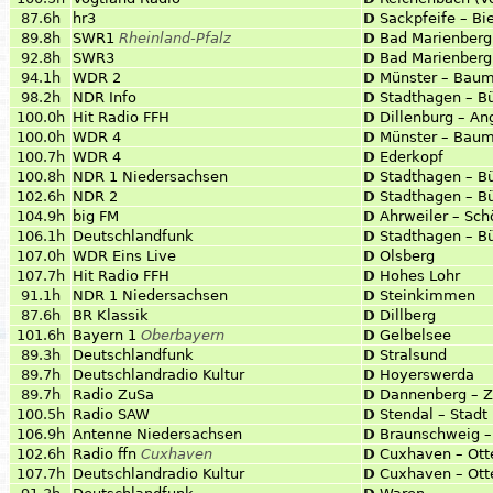
87.6h
hr3
D
Sackpfeife – B
89.8h
SWR1
Rheinland-Pfalz
D
Bad Marienberg
92.8h
SWR3
D
Bad Marienberg
94.1h
WDR 2
D
Münster – Bau
98.2h
NDR Info
D
Stadthagen – B
100.0h
Hit Radio FFH
D
Dillenburg – An
100.0h
WDR 4
D
Münster – Bau
100.7h
WDR 4
D
Ederkopf
100.8h
NDR 1 Niedersachsen
D
Stadthagen – B
102.6h
NDR 2
D
Stadthagen – B
104.9h
big FM
D
Ahrweiler – Sc
106.1h
Deutschlandfunk
D
Stadthagen – B
107.0h
WDR Eins Live
D
Olsberg
107.7h
Hit Radio FFH
D
Hohes Lohr
91.1h
NDR 1 Niedersachsen
D
Steinkimmen
87.6h
BR Klassik
D
Dillberg
101.6h
Bayern 1
Oberbayern
D
Gelbelsee
89.3h
Deutschlandfunk
D
Stralsund
89.7h
Deutschlandradio Kultur
D
Hoyerswerda
89.7h
Radio ZuSa
D
Dannenberg – Z
100.5h
Radio SAW
D
Stendal – Stadt
106.9h
Antenne Niedersachsen
D
Braunschweig –
102.6h
Radio ffn
Cuxhaven
D
Cuxhaven – Ott
107.7h
Deutschlandradio Kultur
D
Cuxhaven – Ott