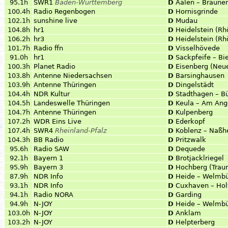
95.1h
SWR1
Baden-Württemberg
D
Aalen – Braune
100.4h
Radio Regenbogen
D
Hornisgrinde
102.1h
sunshine live
D
Mudau
104.8h
hr1
D
Heidelstein (Rh
106.2h
hr3
D
Heidelstein (Rh
101.7h
Radio ffn
D
Visselhövede
91.0h
hr1
D
Sackpfeife – B
100.3h
Planet Radio
D
Eisenberg (Neu
103.8h
Antenne Niedersachsen
D
Barsinghausen
103.9h
Antenne Thüringen
D
Dingelstädt
104.4h
NDR Kultur
D
Stadthagen – B
104.5h
Landeswelle Thüringen
D
Keula – Am Ang
104.7h
Antenne Thüringen
D
Kulpenberg
107.2h
WDR Eins Live
D
Ederkopf
107.4h
SWR4
Rheinland-Pfalz
D
Koblenz – Naßh
104.3h
BB Radio
D
Pritzwalk
95.6h
Radio SAW
D
Dequede
92.1h
Bayern 1
D
Brotjacklriegel
95.9h
Bayern 3
D
Hochberg (Traun
87.9h
NDR Info
D
Heide – Welmbü
93.1h
NDR Info
D
Cuxhaven – Hol
94.1h
Radio NORA
D
Garding
94.9h
N-JOY
D
Heide – Welmbü
103.0h
N-JOY
D
Anklam
103.2h
N-JOY
D
Helpterberg