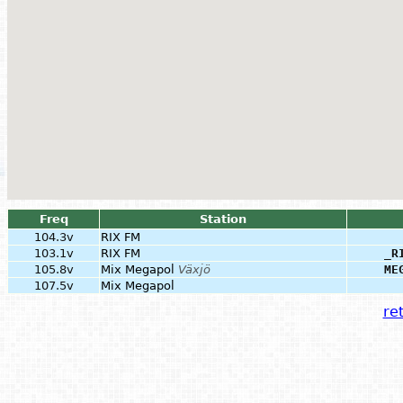
Freq
Station
104.3v
RIX FM
103.1v
RIX FM
_R
105.8v
Mix Megapol
Växjö
ME
107.5v
Mix Megapol
ret