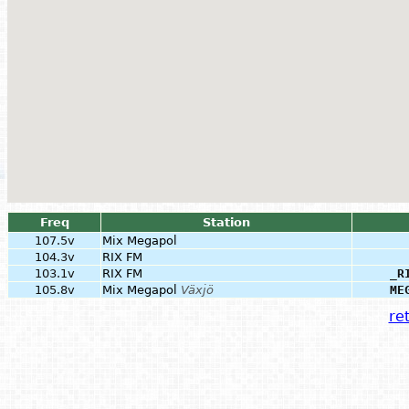
Freq
Station
107.5v
Mix Megapol
104.3v
RIX FM
103.1v
RIX FM
_R
105.8v
Mix Megapol
Växjö
ME
ret