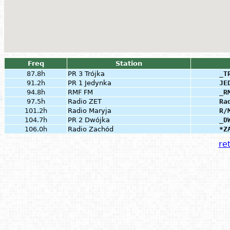
Freq
Station
87.8h
PR 3 Trójka
_T
91.2h
PR 1 Jedynka
JE
94.8h
RMF FM
_R
97.5h
Radio ZET
Ra
101.2h
Radio Maryja
R/
104.7h
PR 2 Dwójka
_D
106.0h
Radio Zachód
*Z
ret