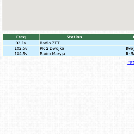
Freq
Station
92.1v
Radio ZET
102.5v
PR 2 Dwójka
Dwo
104.5v
Radio Maryja
R-M
ret