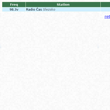
Freq
Station
98.3v
Radio Čas
Slezsko
ret