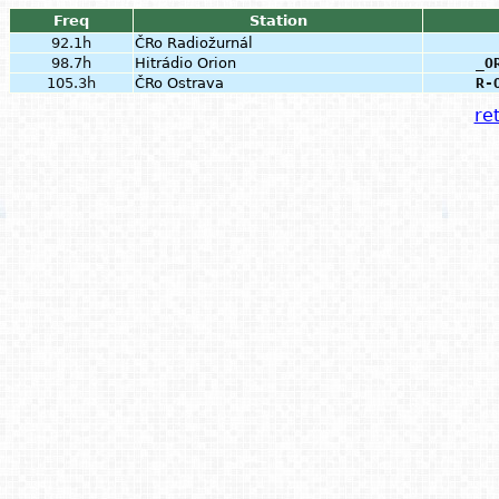
Freq
Station
92.1h
ČRo Radiožurnál
98.7h
Hitrádio Orion
_O
105.3h
ČRo Ostrava
R-
ret