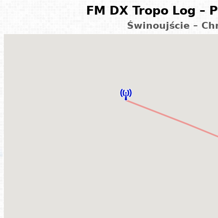
FM DX Tropo Log – P
Świnoujście – Ch