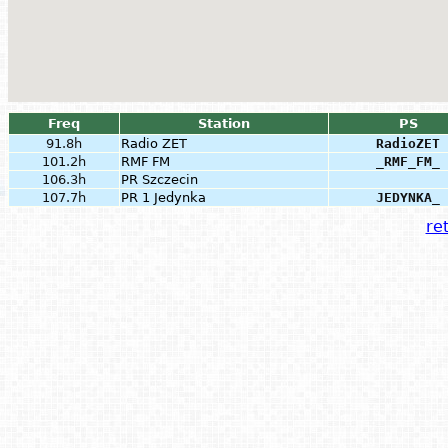
Freq
Station
PS
91.8h
Radio ZET
RadioZET
101.2h
RMF FM
_RMF_FM_
106.3h
PR Szczecin
107.7h
PR 1 Jedynka
JEDYNKA_
ret