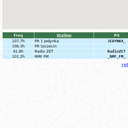
Freq
Station
PS
107.7h
PR 1 Jedynka
JEDYNKA_
106.3h
PR Szczecin
91.8h
Radio ZET
RadioZET
101.2h
RMF FM
_RMF_FM_
ret