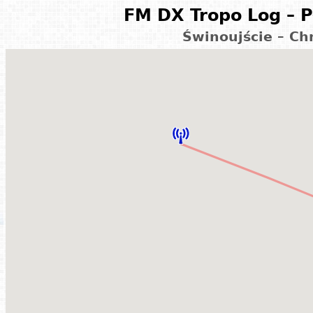
FM DX Tropo Log – P
Świnoujście – Ch