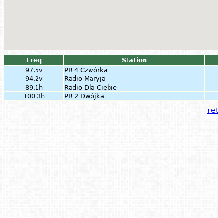
Freq
Station
97.5v
PR 4 Czwórka
94.2v
Radio Maryja
89.1h
Radio Dla Ciebie
100.3h
PR 2 Dwójka
ret