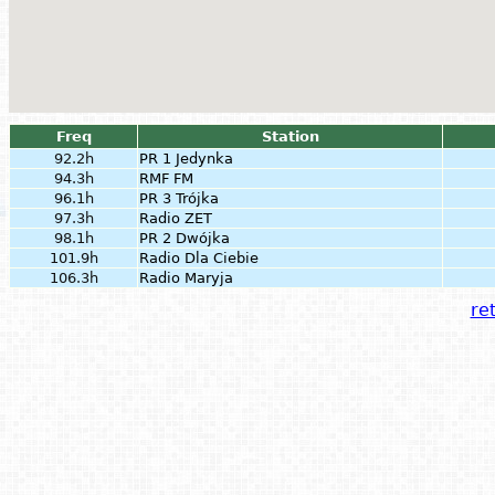
Freq
Station
92.2h
PR 1 Jedynka
94.3h
RMF FM
96.1h
PR 3 Trójka
97.3h
Radio ZET
98.1h
PR 2 Dwójka
101.9h
Radio Dla Ciebie
106.3h
Radio Maryja
ret