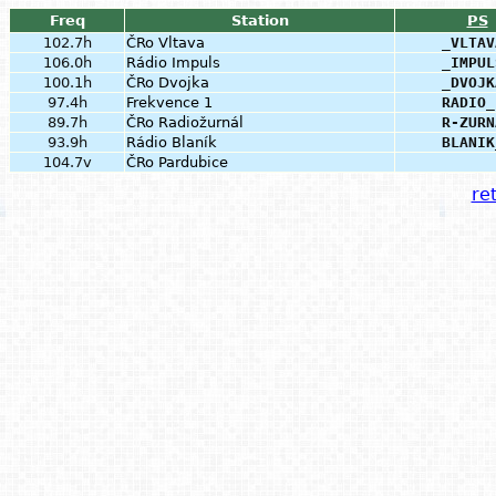
Freq
Station
PS
102.7h
ČRo Vltava
_VLTAV
106.0h
Rádio Impuls
_IMPUL
100.1h
ČRo Dvojka
_DVOJK
97.4h
Frekvence 1
RADIO_
89.7h
ČRo Radiožurnál
R-ZURN
93.9h
Rádio Blaník
BLANIK
104.7v
ČRo Pardubice
ret