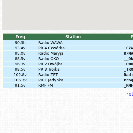
Freq
Station
90.3h
Radio WAWA
93.4v
PR 4 Czwórka
_CZ
95.0v
Radio Maryja
R/M
88.5v
Radio OKO
__O
96.3v
PR 2 Dwójka
_DW
98.5v
PR 3 Trójka
_TR
102.8v
Radio ZET
Rad
106.7v
PR 1 Jedynka
Pro
91.5v
RMF FM
_RM
ret