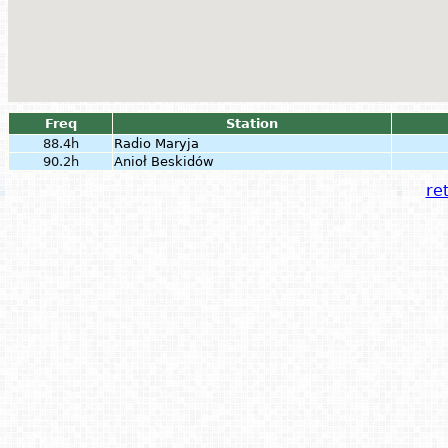
Freq
Station
88.4h
Radio Maryja
90.2h
Anioł Beskidów
ret