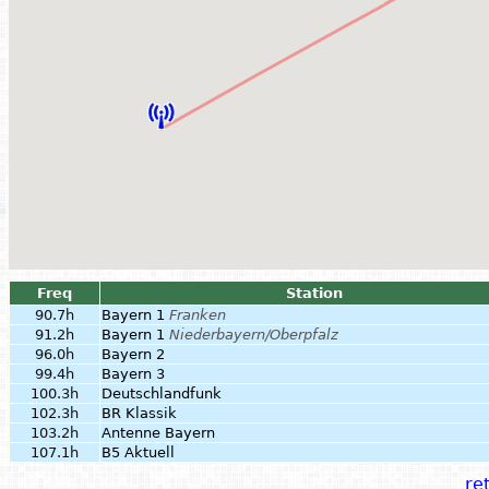
Freq
Station
90.7h
Bayern 1
Franken
91.2h
Bayern 1
Niederbayern/Oberpfalz
96.0h
Bayern 2
99.4h
Bayern 3
100.3h
Deutschlandfunk
102.3h
BR Klassik
103.2h
Antenne Bayern
107.1h
B5 Aktuell
ret