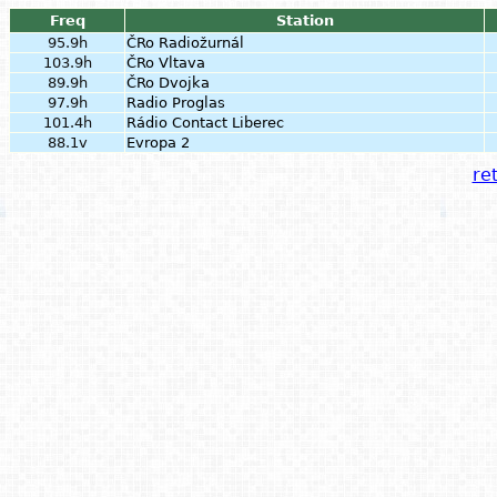
Freq
Station
95.9h
ČRo Radiožurnál
103.9h
ČRo Vltava
89.9h
ČRo Dvojka
97.9h
Radio Proglas
101.4h
Rádio Contact Liberec
88.1v
Evropa 2
ret