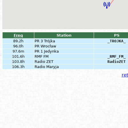
Freq
Station
PS
89.2h
PR 3 Trójka
_TROJKA_
96.0h
PR Wrocław
97.6m
PR 1 Jedynka
101.6h
RMF FM
_RMF_FM_
103.8h
Radio ZET
RadioZET
106.3h
Radio Maryja
ret