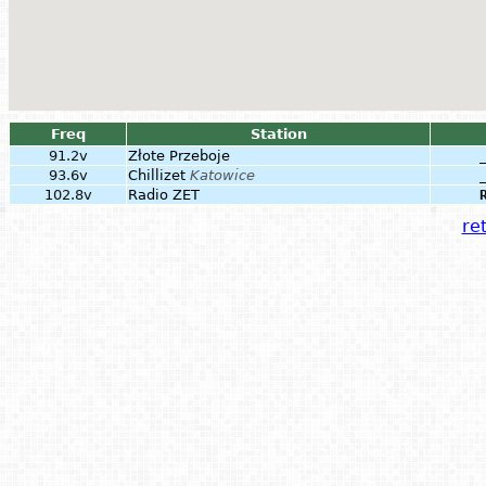
Freq
Station
91.2v
Złote Przeboje
93.6v
Chillizet
Katowice
102.8v
Radio ZET
ret