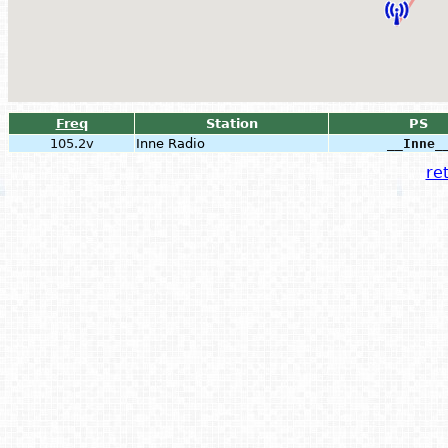
Freq
Station
PS
105.2v
Inne Radio
__Inne_
ret