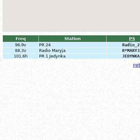
Freq
Station
PS
96.9v
PR 24
Radio_2
88.3v
Radio Maryja
R*MARYJ
101.6h
PR 1 Jedynka
JEDYNKA
ret