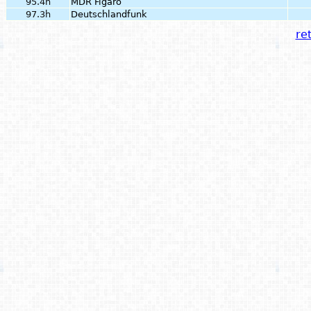
95.4h
MDR Figaro
97.3h
Deutschlandfunk
ret