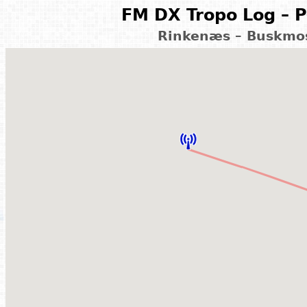
FM DX Tropo Log – P
Rinkenæs – Buskmos