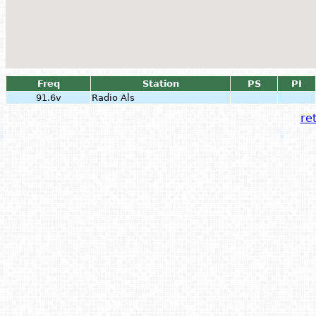
Freq
Station
PS
PI
91.6v
Radio Als
ret