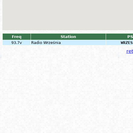
Freq
Station
PS
93.7v
Radio Września
WRZES
ret