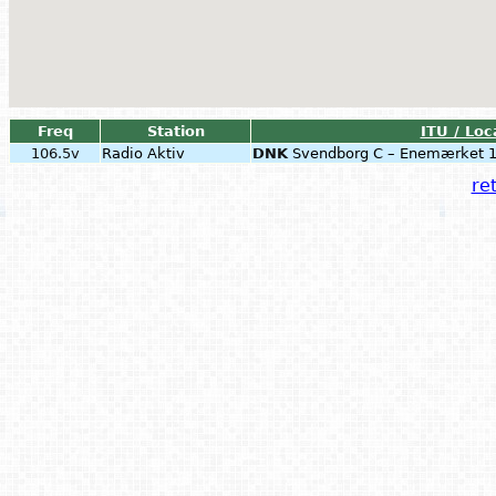
Freq
Station
ITU / Loc
106.5v
Radio Aktiv
DNK
Svendborg C – Enemærket 
ret