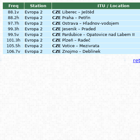
Freq
Station
ITU / Location
88.1v
Evropa 2
CZE
Liberec – Ještěd
88.2h
Evropa 2
CZE
Praha – Petřín
97.7h
Evropa 2
CZE
Ostrava – Hladnov-vodojem
99.3h
Evropa 2
CZE
Jesenik – Praded
99.5v
Evropa 2
CZE
Pardubice – Opatovice nad Labem II
101.3h
Evropa 2
CZE
Plzeň – Radeč
105.5h
Evropa 2
CZE
Votice – Mezivrata
106.7v
Evropa 2
CZE
Znojmo – Deblínek
ret