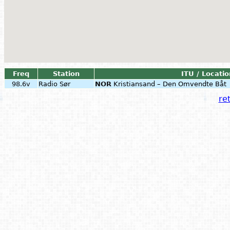
Freq
Station
ITU / Locatio
98.6v
Radio Sør
NOR
Kristiansand – Den Omvendte Båt
ret