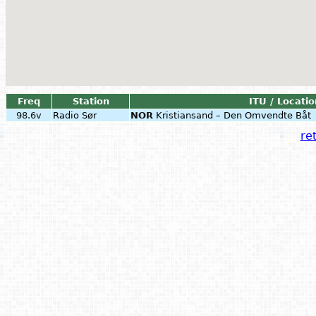
Freq
Station
ITU / Locatio
98.6v
Radio Sør
NOR
Kristiansand – Den Omvendte Båt
ret