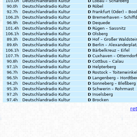
103.0h
Deutschlandradio Kultur
D
Löbau – Schafberg
90.0h
Deutschlandradio Kultur
D
Röbel
92.7h
Deutschlandradio Kultur
D
Frankfurt (Oder) – Bo
106.2h
Deutschlandradio Kultur
D
Bremerhaven – Schiffd
96.9h
Deutschlandradio Kultur
D
Dequede
101.4h
Deutschlandradio Kultur
D
Rügen – Sassnitz
106.1h
Deutschlandradio Kultur
D
Olsberg
89.3h
Deutschlandradio Kultur
D
Hof – Großer Waldstei
89.6h
Deutschlandradio Kultur
D
Berlin – Alexanderplat
106.1h
Deutschlandradio Kultur
D
Bärbelkreuz – Eifel
107.7h
Deutschlandradio Kultur
D
Cuxhaven – Otterndor
90.8h
Deutschlandradio Kultur
D
Cottbus – Calau
97.1h
Deutschlandradio Kultur
D
Helpterberg
96.7h
Deutschlandradio Kultur
D
Rostock – Toitenwinke
96.5h
Deutschlandradio Kultur
D
Langenberg – Hordtbe
94.2h
Deutschlandradio Kultur
D
Sonneberg – Bleßberg
95.3h
Deutschlandradio Kultur
D
Schwerin – Rohrmast
97.2h
Deutschlandradio Kultur
D
Inselsberg
97.4h
Deutschlandradio Kultur
D
Brocken
ret