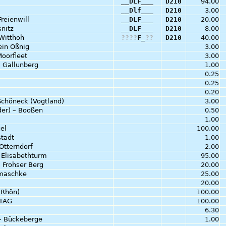
__DLF___
D210
94.00
__Dlf___
D210
3.00
Freienwill
__DLF___
D210
20.00
nitz
__DLF___
D210
8.00
 Witthoh
?
?
?
?
F_
?
?
D210
40.00
ein Oßnig
3.00
oorfleet
3.00
– Gallunberg
1.00
0.25
0.25
0.20
Schöneck (Vogtland)
3.00
der) – Booßen
0.50
1.00
gel
100.00
stadt
1.00
Otterndorf
2.00
 Elisabethturm
95.00
 Frohser Berg
20.00
amaschke
25.00
20.00
(Rhön)
100.00
DTAG
100.00
6.30
– Bückeberge
1.00