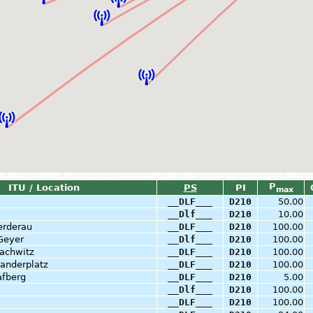
P
ITU / Location
PS
PI
max
__DLF___
D210
50.00
__Dlf___
D210
10.00
erderau
__DLF___
D210
100.00
Geyer
__Dlf___
D210
100.00
achwitz
__DLF___
D210
100.00
xanderplatz
__DLF___
D210
100.00
afberg
__DLF___
D210
5.00
__Dlf___
D210
100.00
__DLF___
D210
100.00