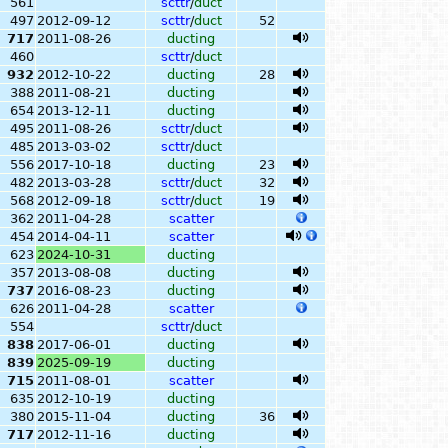
561
scttr
/
duct
497
2012-09-12
scttr
/
duct
52
717
2011-08-26
ducting
460
scttr
/
duct
932
2012-10-22
ducting
28
388
2011-08-21
ducting
654
2013-12-11
ducting
495
2011-08-26
scttr
/
duct
485
2013-03-02
scttr
/
duct
556
2017-10-18
ducting
23
482
2013-03-28
scttr
/
duct
32
568
2012-09-18
scttr
/
duct
19
362
2011-04-28
scatter
454
2014-04-11
scatter
623
2024-10-31
ducting
357
2013-08-08
ducting
737
2016-08-23
ducting
626
2011-04-28
scatter
554
scttr
/
duct
838
2017-06-01
ducting
839
2025-09-19
ducting
715
2011-08-01
scatter
635
2012-10-19
ducting
380
2015-11-04
ducting
36
717
2012-11-16
ducting