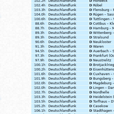
102.2h
Deutschlandfunk
D
Höhbeck
102.4h
Deutschlandfunk
D
Röbel
103.3h
Deutschlandfunk
D
Flensburg – 
104.0h
Deutschlandfunk
D
Rügen – Sass
100.6h
Deutschlandfunk
D
Tuttlingen –
88.6h
Deutschlandfunk
D
Cottbus – Kl
88.7h
Deutschlandfunk
D
Hamburg – M
89.3h
Deutschlandfunk
D
Wittenberg 
89.3h
Deutschlandfunk
D
Stralsund
90.6h
Deutschlandfunk
D
Neukloster
91.3h
Deutschlandfunk
D
Waren
94.5h
Deutschlandfunk
D
Auerbach – 
97.3h
Deutschlandfunk
D
Frankfurt (O
97.9h
Deutschlandfunk
D
Neustrelitz
100.1h
Deutschlandfunk
D
Brotjacklrie
100.2h
Deutschlandfunk
D
Eisenhütten
101.6h
Deutschlandfunk
D
Cuxhaven – 
101.9h
Deutschlandfunk
D
Bungsberg –
102.0h
Deutschlandfunk
D
Magdeburg –
102.0h
Deutschlandfunk
D
Lingen – D
102.7h
Deutschlandfunk
D
Nordhelle
103.3h
Deutschlandfunk
D
Heidelstein 
103.5h
Deutschlandfunk
D
Torfhaus – 
105.2h
Deutschlandfunk
D
Casekow
106.1h
Deutschlandfunk
D
Stadthagen 