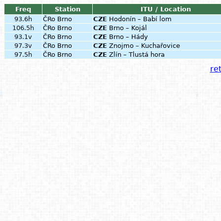
Freq
Station
ITU / Location
93.6h
ČRo Brno
CZE
Hodonín – Babí lom
106.5h
ČRo Brno
CZE
Brno – Kojál
93.1v
ČRo Brno
CZE
Brno – Hády
97.3v
ČRo Brno
CZE
Znojmo – Kuchařovice
97.5h
ČRo Brno
CZE
Zlín – Tlustá hora
ret