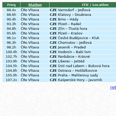
Freq
Station
ITU / Location
88.4v
ČRo Vltava
CZE
Varnsdorf – Jedlová
88.6h
ČRo Vltava
CZE
Klatovy – Doubrava
90.4h
ČRo Vltava
CZE
Brno – Hády
93.3h
ČRo Vltava
CZE
Plzeň – Radeč
94.8h
ČRo Vltava
CZE
Zlín – Tlustá hora
95.6h
ČRo Vltava
CZE
Plzeň – Krašov
96.1v
ČRo Vltava
CZE
České Budějovice – Kluk
96.3h
ČRo Vltava
CZE
Chomutov – Jedlová
98.2h
ČRo Vltava
CZE
Jesenik – Praded
100.4h
ČRo Vltava
CZE
Hodonín – Babí lom
102.7h
ČRo Vltava
CZE
Pardubice – Krásné
103.9h
ČRo Vltava
CZE
Liberec – Ještěd
104.5h
ČRo Vltava
CZE
Ústí nad Labem – Buková hora
104.8h
ČRo Vltava
CZE
Ostrava – Hošťálkovice
105.0h
ČRo Vltava
CZE
Praha – Mahlerovy sady
107.2v
ČRo Vltava
CZE
Kašperské Hory – Javorník
ret