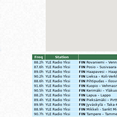
Freq
Station
88.2h
YLE Radio Yksi
FIN
Rovaniemi – Venn
87.6h
YLE Radio Yksi
FIN
Posio – Susivaara-
89.0h
YLE Radio Yksi
FIN
Haapavesi – Haap
90.2h
YLE Radio Yksi
FIN
Lieksa – Koli-Ver
88.6h
YLE Radio Yksi
FIN
Pihtipudas – Ilosv
91.6h
YLE Radio Yksi
FIN
Kuopio – Vehmas
90.5h
YLE Radio Yksi
FIN
Kerimäki – Yläku
88.2h
YLE Radio Yksi
FIN
Lapua – Lappo
89.4h
YLE Radio Yksi
FIN
Pieksämäki – Pir
89.9h
YLE Radio Yksi
FIN
Jyväskylä – Taka-
88.9h
YLE Radio Yksi
FIN
Mikkeli - Sankt M
90.7h
YLE Radio Yksi
FIN
Tampere – Tammer