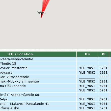
ITU / Location
PS
PI
ivaara-Vennivarantie
Ylentie 15
ovuori-Mastontie
YLE_YKSI
6201
kkovaara
YLE_YKSI
6201
uori-Viitasaarentie
________
FFFF
mäki-Möykkylänmäentie
YLE_YKSI
6201
ona-Yläkuonantie
YLE_YKSI
6201
YLE_YKSI
6201
ttimäki-Kokkomäentie 68
Keljo
YLE_YKSI
6201
ichel – Majavesi-Puntalantie 41
YLE_YKSI
6201
fors/Teisko
YLE_YKSI
6201