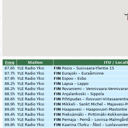
Freq
Station
ITU / Locat
87.6h
YLE Radio Yksi
FIN
Posio – Susivaara-Ylentie 15
87.7h
YLE Radio Yksi
FIN
Eurajoki – Euraåminne
87.9h
YLE Radio Yksi
FIN
Espoo – Esbo
88.2h
YLE Radio Yksi
FIN
Lapua – Lappo
88.2h
YLE Radio Yksi
FIN
Rovaniemi – Vennivaara-Vennivaran
88.5h
YLE Radio Yksi
FIN
Anjalankoski – Sippola
88.6h
YLE Radio Yksi
FIN
Pihtipudas – Ilosvuori-Viitasaarenti
88.9h
YLE Radio Yksi
FIN
Mikkeli - Sankt Michel – Majavesi-P
89.0h
YLE Radio Yksi
FIN
Haapavesi – Haapovuori-Mastontie
89.4h
YLE Radio Yksi
FIN
Pieksämäki – Pirttimäki-Kokkomäe
89.5h
YLE Radio Yksi
FIN
Pernaja - Pernå – Loviisa-Malmgård
89.8h
YLE Radio Yksi
FIN
Kaarina (Turku - Åbo) – Luolavuore