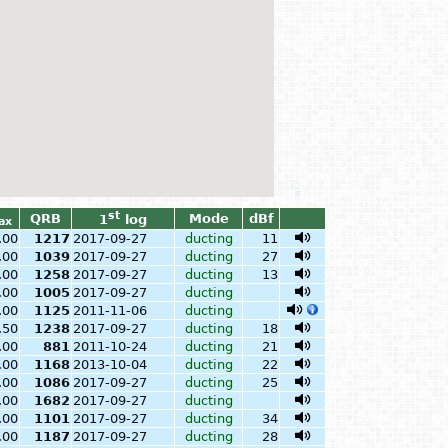
st
QRB
Mode
dBf
1
log
ax
.00
1217
2017-09-27
ducting
11
.00
1039
2017-09-27
ducting
27
.00
1258
2017-09-27
ducting
13
.00
1005
2017-09-27
ducting
.00
1125
2011-11-06
ducting
.50
1238
2017-09-27
ducting
18
.00
881
2011-10-24
ducting
21
.00
1168
2013-10-04
ducting
22
.00
1086
2017-09-27
ducting
25
.00
1682
2017-09-27
ducting
.00
1101
2017-09-27
ducting
34
.00
1187
2017-09-27
ducting
28