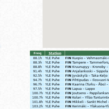
Freq
Station
88.1h
YLE Puhe
FIN
Kuopio – Vehmasmäki
88.3h
YLE Puhe
FIN
Tampere – Tammerfors/
88.8h
YLE Puhe
FIN
Kruunupyy - Kronoby – 
91.4h
YLE Puhe
FIN
Anjalankoski – Sippola
92.5h
YLE Puhe
FIN
Jyväskylä – Taka-Keljo
94.7h
YLE Puhe
FIN
Pihtipudas – Ilosvuori-
96.7h
YLE Puhe
FIN
Kaarina (Turku - Åbo) 
97.5h
YLE Puhe
FIN
Lapua – Lappo
100.7h
YLE Puhe
FIN
Joutseno – Pappilankan
100.7h
YLE Puhe
FIN
Kolari – Ylläs-Tunturint
101.8h
YLE Puhe
FIN
Mikkeli - Sankt Michel 
103.2h
YLE Puhe
FIN
Kerimäki – Yläkuona-Y