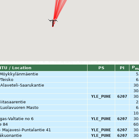
P
ITU / Location
PS
PI
m
-Möykkylänmäentie
5
Teisko
6
Alaveteli-Saarukantie
30
30
YLE_PUHE
6207
30
Viitasaarentie
2
– Luolavuoren Masto
6
10
gas-Valtatie no 6
YLE_PUHE
6207
30
ie 84
60
– Majavesi-Puntalantie 41
YLE_PUHE
6207
30
läkuonantie
YLE_PUHE
6207
30