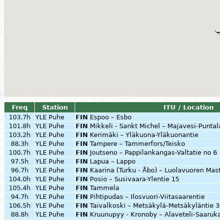
Freq
Station
ITU / Location
103.7h
YLE Puhe
FIN
Espoo – Esbo
101.8h
YLE Puhe
FIN
Mikkeli - Sankt Michel – Majavesi-Puntal
103.2h
YLE Puhe
FIN
Kerimäki – Yläkuona-Yläkuonantie
88.3h
YLE Puhe
FIN
Tampere – Tammerfors/Teisko
100.7h
YLE Puhe
FIN
Joutseno – Pappilankangas-Valtatie no 6
97.5h
YLE Puhe
FIN
Lapua – Lappo
96.7h
YLE Puhe
FIN
Kaarina (Turku - Åbo) – Luolavuoren Mas
104.0h
YLE Puhe
FIN
Posio – Susivaara-Ylentie 15
105.4h
YLE Puhe
FIN
Tammela
94.7h
YLE Puhe
FIN
Pihtipudas – Ilosvuori-Viitasaarentie
106.5h
YLE Puhe
FIN
Taivalkoski – Metsäkylä-Metsäkyläntie 
88.8h
YLE Puhe
FIN
Kruunupyy - Kronoby – Alaveteli-Saaruk