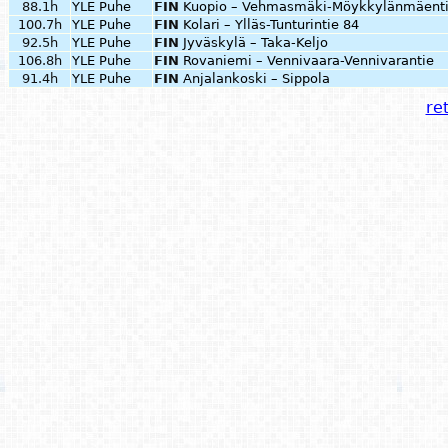
88.1h
YLE Puhe
FIN
Kuopio – Vehmasmäki-Möykkylänmäent
100.7h
YLE Puhe
FIN
Kolari – Ylläs-Tunturintie 84
92.5h
YLE Puhe
FIN
Jyväskylä – Taka-Keljo
106.8h
YLE Puhe
FIN
Rovaniemi – Vennivaara-Vennivarantie
91.4h
YLE Puhe
FIN
Anjalankoski – Sippola
ret